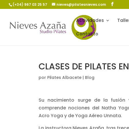
(+34) 967 03 25 57
nieves@pilatesnieves.com
Actividades
Talle
Contacto
CLASES DE PILATES E
por
Pilates Albacete
|
Blog
Su nacimiento surge de la fusión 
comprende nociones del Natha Yoga,
Acro Yoga y de Yoga Aéreo Unnata.
La instructora Nieves Azaña, tras trec